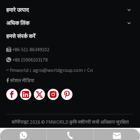
हमारे उत्पाद
अधिक लिंक
हमसे संपर्क करें
+86-511-86349102

+86 15906103178

fmworld। agro@worldgroup.com। Cn
=
सोशल मीडिया

कॉपीराइट
2026
© FMWORLD
कृषि
मशीनरी सभी अधिकार
सुरक्षित
fmworld.agro@worldgroup.com.cn
+86-511-86349102
+86 15906103178