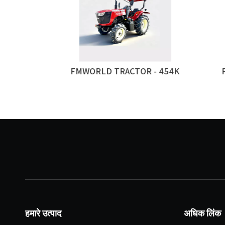
04एफ
FMWORLD TRACTOR - 454K
FMW
हमारे उत्पाद
अधिक लिंक