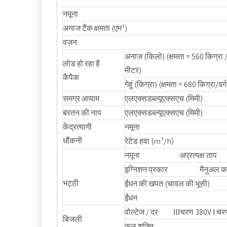
नमूना
अनाज टैंक क्षमता (एम³)
वज़न
अनाज (किलो) (क्षमता = 560 किग्रा / 
लोड हो रहा है
मीटर)
कैपैक
गेहूं (किग्रा) (क्षमता = 680 किग्रा/वर्
समग्र आयाम
एलएक्सडब्ल्यूएक्सएच (मिमी)
बरतन की नाप
एलएक्सडब्ल्यूएक्सएच (मिमी)
केंद्रत्यागी
नमूना
धौंकनी
रेटेड हवा (m³/h)
नमूना अप्रत्यक्ष ताप
इग्निशन प्रकार मैनुअल क
भट्ठी
ईंधन की खपत (चावल की भूसी)
ईंधन
वोल्टेज / दर Ⅲचरण 380V Ⅰ चर
बिजली
कुल शक्ति