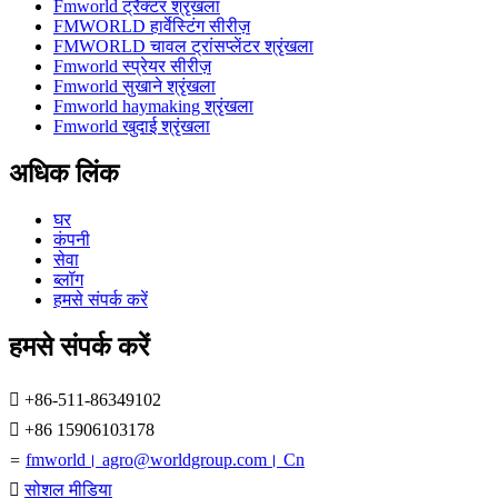
Fmworld ट्रैक्टर श्रृंखला
FMWORLD हार्वेस्टिंग सीरीज़
FMWORLD चावल ट्रांसप्लेंटर श्रृंखला
Fmworld स्प्रेयर सीरीज़
Fmworld सुखाने श्रृंखला
Fmworld haymaking श्रृंखला
Fmworld खुदाई श्रृंखला
अधिक लिंक
घर
कंपनी
सेवा
ब्लॉग
हमसे संपर्क करें
हमसे संपर्क करें

+86-511-86349102

+86 15906103178
=
fmworld। agro@worldgroup.com। Cn

सोशल मीडिया