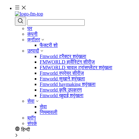
घर
कंपनी
क्रॉलर
फैक्टरी शो
उत्पादों
Fmworld ट्रैक्टर श्रृंखला
FMWORLD हार्वेस्टिंग सीरीज़
FMWORLD चावल ट्रांसप्लेंटर श्रृंखला
Fmworld स्प्रेयर सीरीज़
Fmworld सुखाने श्रृंखला
Fmworld haymaking श्रृंखला
Fmworld कृषि उपकरण
Fmworld खुदाई श्रृंखला
सेवा
सेवा
नियमावली
ब्लॉग
संपर्क
हिन्दी